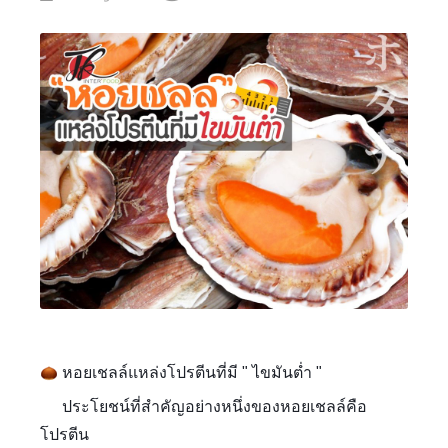
หอยเชลล์แหล่งโปรตีนที่มี " ไขมันต่ำ "
????
????
ประโยชน์ที่สำคัญอย่างหนึ่งของหอยเชลล์คือ
????‍♀️
โปรตีน