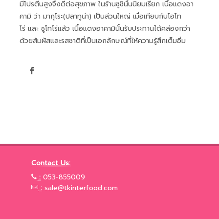
มีโปรตีนสูงจึงดีต่อสุขภาพ ในร้านซูชินั้นนิยมเรียก เนื้อแดงอา
คามิ ว่า มากุโระ(ปลาทูน่า) เป็นส่วนใหญ่ เมื่อเทียบกับโอโท
โร่ และ ชูโทโร่แล้ว เนื้อแดงอาคามินั้นรับประทานได้คล่องกว่า
ด้วยสัมผัสและรสชาติที่เป็นเอกลักษณ์ที่ให้ความรู้สึกเต็มอิ่ม
Contact Us:
:
053-855009
:
sale@tkinterfood.com