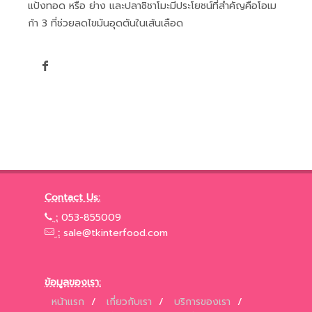
แป้งทอด หรือ ย่าง และปลาชิชาโมะมีประโยชน์ที่สำคัญคือโอเม
ก้า 3 ที่ช่วยลดไขมันอุดตันในเส้นเลือด
Contact Us:
:
053-855009
:
sale@tkinterfood.com
ข้อมูลของเรา:
หน้าแรก
/
เกี่ยวกับเรา
/
บริการของเรา
/