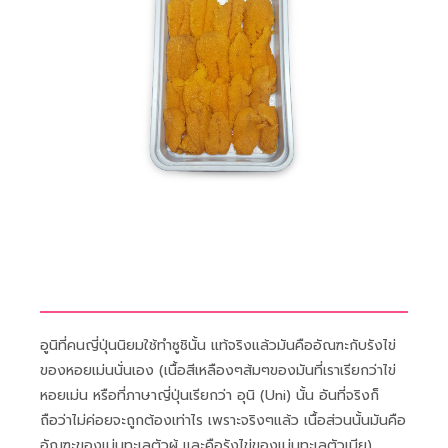
อูนิที่คนญี่ปุ่นนิยมใช้ทำซูชินั้น แท้จริงแล้วมันคืออัณฑะกับรังไข่
ของหอยเม่นนั่นเอง (เนื้อสีเหลืองๆส้มๆของมันที่เราเรียกว่าไข่
หอยเม่น หรือที่ภาษาญี่ปุ่นเรียกว่า อุนิ (Uni) นั้น อันที่จริงก็
ถือว่าไม่ค่อยจะถูกต้องเท่าไร เพราะจริงๆแล้ว เนื้อส่วนนั้นมันคือ
อัณฑะของเม่นทะเลตัวผู้ และคือรังไข่ของเม่นทะเลตัวเมีย)