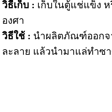
วิธีเก็บ :
เก็บในตู้แช่แข็ง หร
องศา
วิธีใช้ :
นำผลิตภัณฑ์ออกจากช
ละลาย แล้วนำมาแล่ทำซาซ