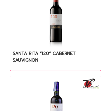
SANTA RITA “120” CABERNET
Quick View
SAUVIGNON