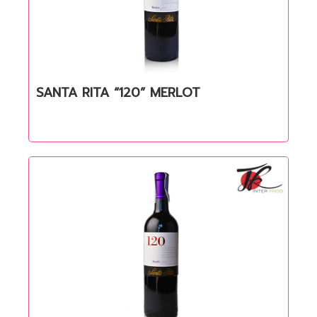
SANTA RITA “120” MERLOT
Quick View