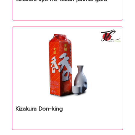
Kizakura Don-king
Quick View