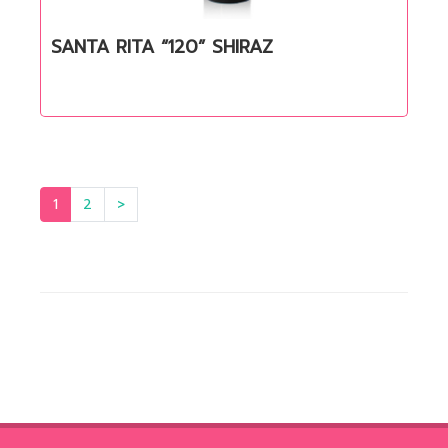
SANTA RITA “120” SHIRAZ
Quick View
1
2
>