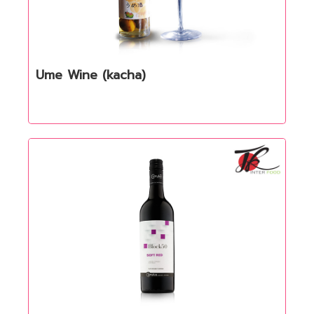
Ume Wine (kacha)
Quick View