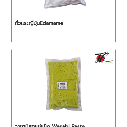
ถั่วแระญี่ปุ่นEdamame
Quick View
Quick View
วาซาบิสดแช่แข็ง Wasabi Paste