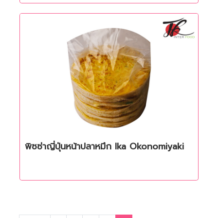
พิซซ่าญี่ปุ่นหน้าปลาหมึก Ika Okonomiyaki
Quick View