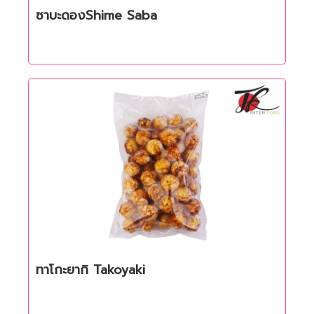
ซาบะดองShime Saba
Quick View
ทาโกะยากิ Takoyaki
Quick View