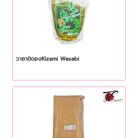
วาซาบิดองKizami Wasabi
Quick View