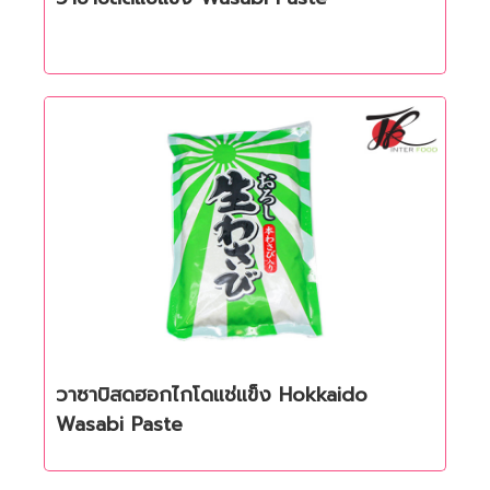
วาซาบิสดฮอกไกโดแช่แข็ง Hokkaido
Quick View
Wasabi Paste