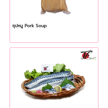
ซุปหมู Pork Soup
Quick View