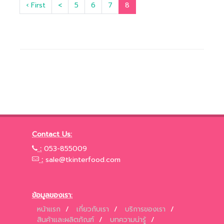
‹ First
<
5
6
7
8
Contact Us:
:
053-855009
:
sale@tkinterfood.com
ข้อมูลของเรา:
หน้าแรก
/
เกี่ยวกับเรา
/
บริการของเรา
/
สินค้าและผลิตภัณฑ์
/
บทความน่ารู้
/